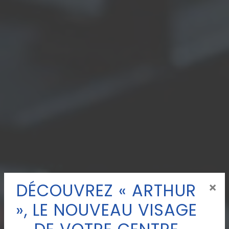
DÉCOUVREZ « ARTHUR
×
», LE NOUVEAU VISAGE