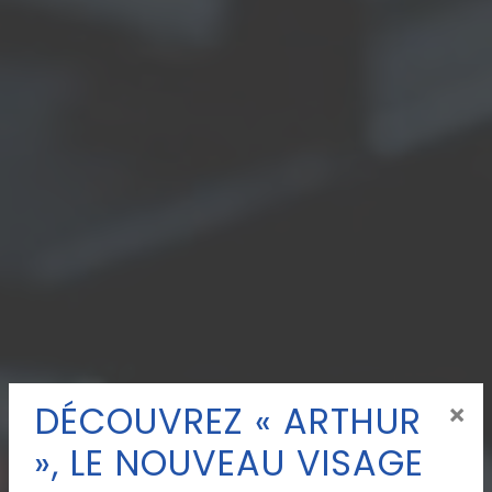
DÉCOUVREZ « ARTHUR
×
», LE NOUVEAU VISAGE