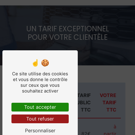
UN TARIF EXCEPTIONNEL
POUR VOTRE CLIENTÈLE
Ce site utilise des cookies
et vous donne le contrôle
sur ceux que vous
souhaitez activer
TARIF
VOTRE
4.7
/5
TYPE DE
PUBLIC
TARIF
537
avis
CONTRÔLE
clients
Tout accepter
TTC
TTC
Tout refuser
à
Véhicule
Personnaliser
82€
partir