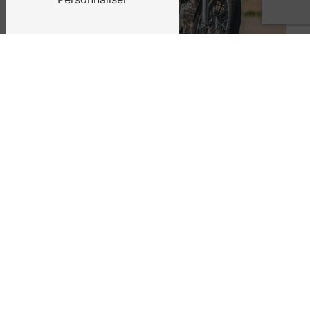
ADRESSE
56 Route de Saint Georges d'Orques
34990 Juvignac