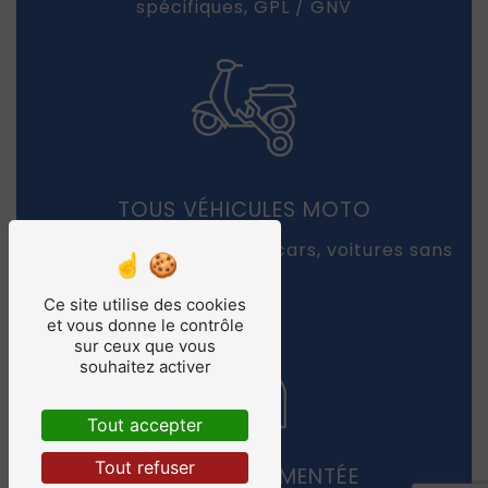
spécifiques, GPL / GNV
TOUS VÉHICULES MOTO
2 ou 3 roues, quads, side-cars, voitures sans
permis
Ce site utilise des cookies
et vous donne le contrôle
sur ceux que vous
souhaitez activer
4.7
/5
537
avis
clients
Tout accepter
Tout refuser
ÉQUIPE EXPÉRIMENTÉE