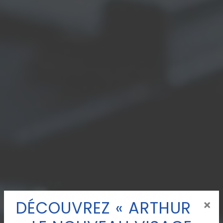
DÉCOUVREZ « ARTHUR
×