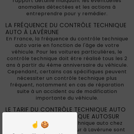
rapport détaillé indiquant les éventuelles
anomalies détectées et les actions à
entreprendre pour y remédier.
LA FRÉQUENCE DU CONTRÔLE TECHNIQUE
AUTO À LAVÉRUNE
En France, la fréquence du contrôle technique
auto varie en fonction de l'âge de votre
véhicule. Pour les voitures particulières, le
contrôle technique doit être réalisé tous les 2
ans à partir du 4ème anniversaire du véhicule.
Cependant, certains cas spécifiques peuvent
nécessiter un contrôle technique plus
fréquent, notamment en cas de réparation
suite à un accident ou de modification
importante du véhicule.
LE TARIF DU CONTRÔLE TECHNIQUE AUTO
CHEZ CONTRÔLE TECHNIQUE AUTOSUR
Les tarifs du contrôle technique auto chez
Contrôle technique Autosur à Lavérune sont