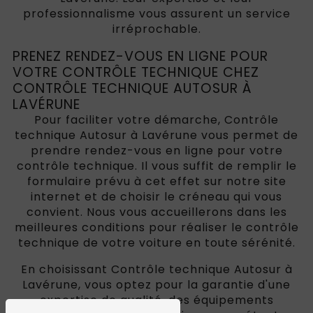
professionnalisme vous assurent un service
irréprochable.
PRENEZ RENDEZ-VOUS EN LIGNE POUR
VOTRE CONTRÔLE TECHNIQUE CHEZ
CONTRÔLE TECHNIQUE AUTOSUR À
LAVÉRUNE
Pour faciliter votre démarche, Contrôle
technique Autosur à Lavérune vous permet de
prendre rendez-vous en ligne pour votre
contrôle technique. Il vous suffit de remplir le
formulaire prévu à cet effet sur notre site
internet et de choisir le créneau qui vous
convient. Nous vous accueillerons dans les
meilleures conditions pour réaliser le contrôle
technique de votre voiture en toute sérénité.
En choisissant Contrôle technique Autosur à
Lavérune, vous optez pour la garantie d'une
expertise de qualité, des équipements