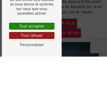
Autosur. Contactez-nous dès aujourd'hui pour
et vous donne le contrôle
réserver votre rendez-vous et bénéficier d'un
sur ceux que vous
service d'exception pour votre Tesla.
souhaitez activer
4.7
/5
537
EN SAVOIR PLUS
avis
clients
Tout accepter
CONTACTEZ-NOUS
Tout refuser
Personnaliser