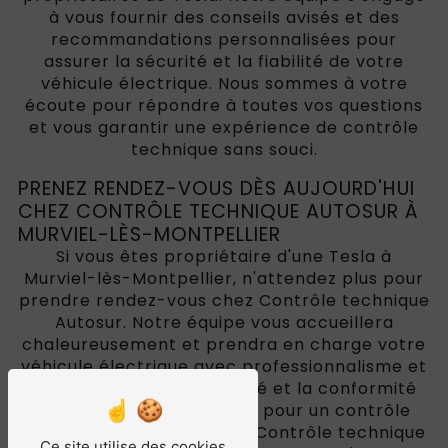
à vous fournir des conseils avisés et des
recommandations personnalisées pour
assurer la sécurité et la fiabilité de votre
véhicule électrique. Nous sommes à votre
écoute pour répondre à toutes vos questions
et vous garantir une expérience de contrôle
technique sans souci.
PRENEZ RENDEZ-VOUS DÈS AUJOURD'HUI
CHEZ CONTRÔLE TECHNIQUE AUTOSUR À
MURVIEL-LÈS-MONTPELLIER
Si vous êtes propriétaire d'une Tesla à
Murviel-lès-Montpellier, n'attendez plus pour
prendre rendez-vous chez Contrôle technique
Autosur. Notre équipe vous accueillera
chaleureusement et prendra en charge votre
véhicule électrique avec professionnalisme et
rigueur. Assurez la sécurité et la conformité
de votre Tesla en optant pour un contrôle
technique de qualité chez Contrôle technique
Ce site utilise des cookies