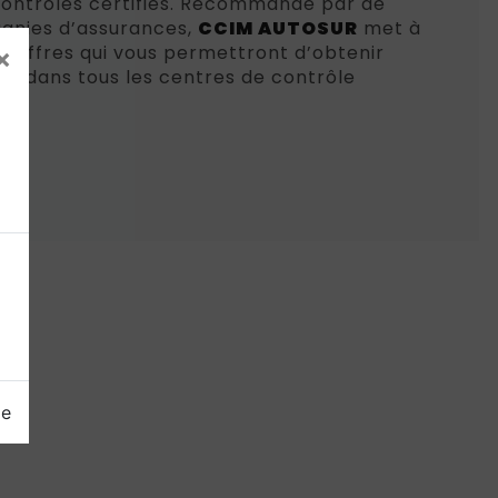
contrôles certifiés. Recommandé par de
nies d’assurances,
CCIM AUTOSUR
met à
es offres qui vous permettront d’obtenir
×
le dans tous les centres de contrôle
ge