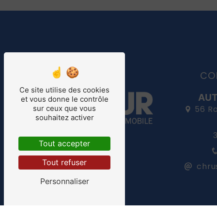
CO
Ce site utilise des cookies
AUT
et vous donne le contrôle
56 R
sur ceux que vous
souhaitez activer
4.7
/5
537
avis
clients
Tout accepter
Tout refuser
chru
Personnaliser