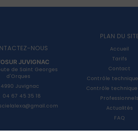
PLAN DU SIT
NTACTEZ-NOUS
Accueil
Tarifs
OSUR JUVIGNAC
Contact
oute de Saint Georges
d'Orques
Contrôle techniqu
34990 Juvignac
Contrôle techniqu
04 67 45 35 18
Professionnel
scielalexa@gmail.com
Actualités
FAQ