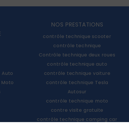
NOS PRESTATIONS
E
contrôle technique scooter
contrôle technique
Contrôle technique deux roues
contrôle technique auto
e Auto
contrôle technique voiture
e Moto
contrôle technique Tesla
s
Autosur
contrôle technique moto
contre visite gratuite
contrôle technique camping car