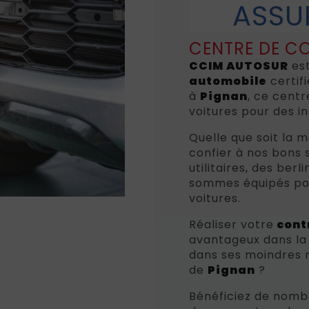
ASSU
CENTRE DE C
CCIM AUTOSUR
es
automobile
certif
à
Pignan
, ce cent
voitures pour des i
Quelle que soit la m
confier à nos bons 
utilitaires, des ber
sommes équipés pou
voitures.
Réaliser votre
cont
avantageux dans la
dans ses moindres 
de
Pignan
?
Bénéficiez de nomb