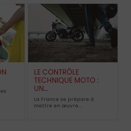
ON
LE CONTRÔLE
TECHNIQUE MOTO :
UN...
les
La France se prépare à
mettre en œuvre...