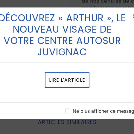
de nos centres de 
nombreuses compag
votre disposition d
DÉCOUVREZ « ARTHUR », LE
une réduction valab
NOUVEAU VISAGE DE
Autosur.
VOTRE CENTRE AUTOSUR
RETOUR
JUVIGNAC
LIRE L'ARTICLE
Ne plus afficher ce messa
ARTICLES SIMILAIRES