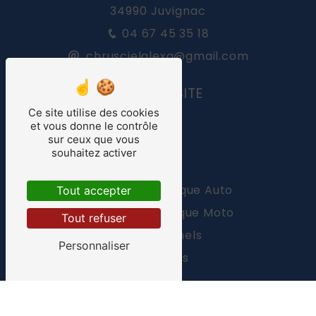
34990 Juvignac
04 67 45 35 18
chruscielalexa@gmail.com
PLAN DU SITE
Ce site utilise des cookies
Accueil
et vous donne le contrôle
sur ceux que vous
Tarifs
souhaitez activer
4.7
Contact
/5
537
avis
Contrôle technique Auto
clients
Tout accepter
Contrôle technique Moto
Tout refuser
Professionnels
Personnaliser
Actualités
FAQ