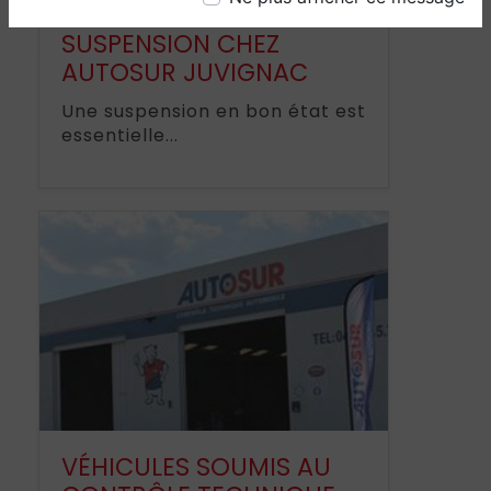
SUSPENSION CHEZ
AUTOSUR JUVIGNAC
Une suspension en bon état est
essentielle...
VÉHICULES SOUMIS AU