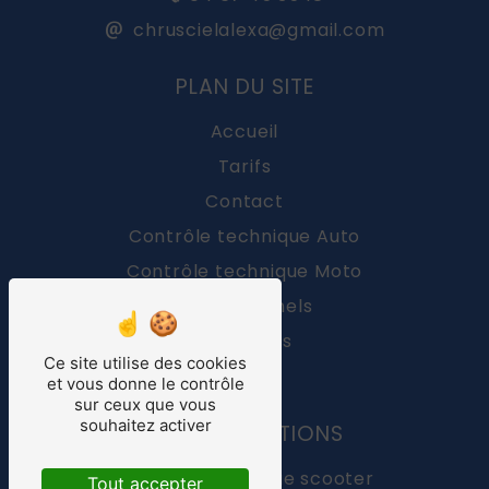
chruscielalexa@gmail.com
PLAN DU SITE
Accueil
Tarifs
Contact
Contrôle technique Auto
Contrôle technique Moto
Professionnels
Actualités
Ce site utilise des cookies
FAQ
et vous donne le contrôle
sur ceux que vous
souhaitez activer
NOS PRESTATIONS
4.7
/5
537
avis
contrôle technique scooter
clients
Tout accepter