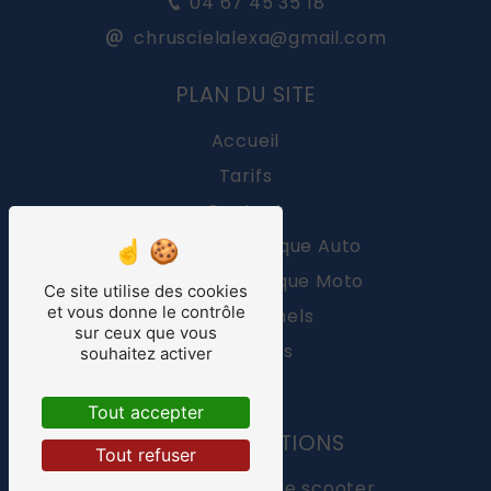
04 67 45 35 18
chruscielalexa@gmail.com
PLAN DU SITE
Accueil
Tarifs
Contact
Contrôle technique Auto
Contrôle technique Moto
Ce site utilise des cookies
et vous donne le contrôle
Professionnels
sur ceux que vous
Actualités
souhaitez activer
4.7
/5
FAQ
537
avis
clients
Tout accepter
NOS PRESTATIONS
Tout refuser
contrôle technique scooter