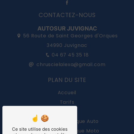
CONTACTEZ-NOUS
AUTOSUR JUVIGNAC
56 Route de Saint Georges d'Orques
34990 Juvignac
04 67 45 35 18
chruscielalexa@gmail.com
PLAN DU SITE
Accueil
Tarifs
Contact
Contrôle technique Auto
Ce site utilise des cookies
Contrôle technique Moto